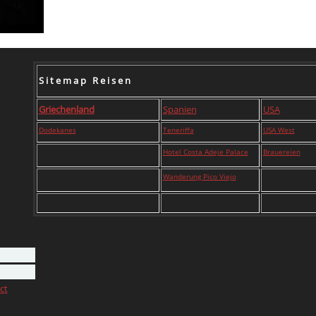
S i t e m a p R e i s e n
Griechenland
Spanien
USA
Dodekanes
Teneriffa
USA West
Hotel Costa Adeje Palace
Brauereien
Wanderung Pico Viejo
ct