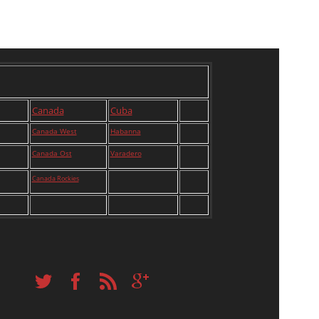
Canada
Cuba
Canada West
Habanna
Canada Ost
Varadero
Canada Rockies