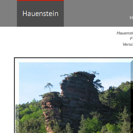
Hauenste
F
Versc