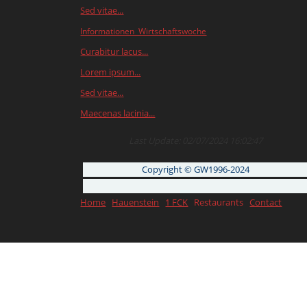
Sed vitae...
Informationen Wirtschaftswoche
Curabitur lacus...
Lorem ipsum...
Sed vitae...
Maecenas lacinia...
Last Update: 02/07/2024 16:02:47
Copyright © GW1996-2024
Home
Hauenstein
1 FCK
Restaurants
Contact