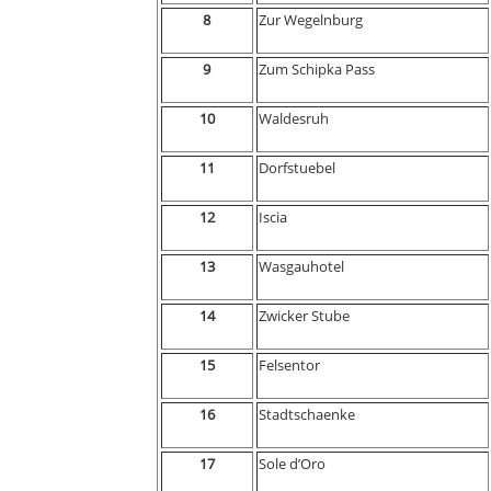
8
Zur Wegelnburg
9
Zum Schipka Pass
10
Waldesruh
11
Dorfstuebel
12
Iscia
13
Wasgauhotel
14
Zwicker Stube
15
Felsentor
16
Stadtschaenke
17
Sole d’Oro