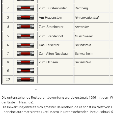
2
Zum Bürstenbinder
Ramberg
3
Am Frauenstein
Hinterweidenthal
4
Zum Storchentor
Annweiler
5
Zum Ständenhof
Münchweiler
6
Das Felsentor
Hauenstein
7
Zum Alten Nussbaum
Schwanheim
8
Zum Ochsen
Hauenstein
9
10
Die untenstehende Restaurantbewertung wurde erstmals 1996 mit dem Win
der Erste in Häschde).
Die Bewertung erfreute sich grösster Beliebtheit, da es sonst im Netz vo
über eine automatisiertes Excel-Macro in untenstehender Liste Ausdruck fan